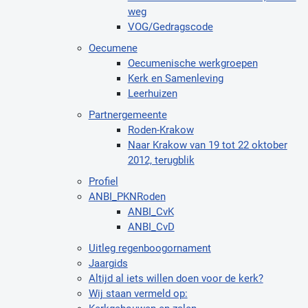
weg
VOG/Gedragscode
Oecumene
Oecumenische werkgroepen
Kerk en Samenleving
Leerhuizen
Partnergemeente
Roden-Krakow
Naar Krakow van 19 tot 22 oktober
2012, terugblik
Profiel
ANBI_PKNRoden
ANBI_CvK
ANBI_CvD
Uitleg regenboogornament
Jaargids
Altijd al iets willen doen voor de kerk?
Wij staan vermeld op: