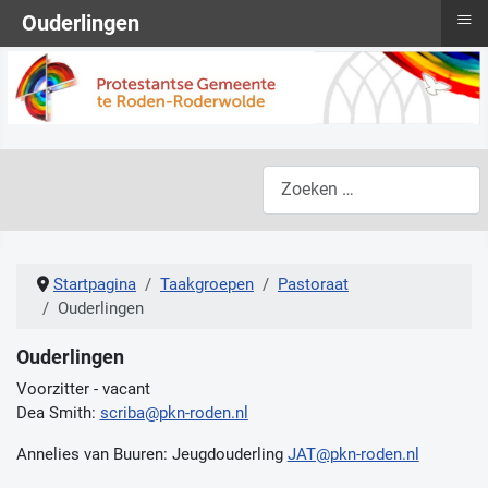
≡
Ouderlingen
Zoeken
Startpagina
Taakgroepen
Pastoraat
Ouderlingen
Ouderlingen
Voorzitter - vacant
Dea Smith:
scriba@pkn-roden.nl
Annelies van Buuren: Jeugdouderling
JAT@pkn-roden.nl