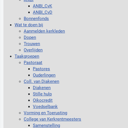
ANBI_CvK
ANBI_CvD
Bonnenfonds
Wat te doen bij
Aanmelden kerkleden
Dopen
Trouwen
Overlijden
Taakgroepen
Pastoraat
Pastores
Ouderlingen
Coll. van Diakenen
Diakenen
Stille hulp
Oikocredit
Voedselbank
Vorming en Toerusting
College van Kerkrentmeesters
Samenstelling