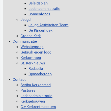
Beleidsplan
Ledenadministratie
Bonnenfonds
Jeugd
Jeugd Activiteiten Team
De Kinderhoek
Groene Kerk
Communicatie
Websitegroep
Gebruik eigen logo
Kerkomroep
St. Kerknieuws
Redactie
Opmaakgroep
Contact
Scriba Kerkenraad
Pastores
Ledenadministratie
Kerkgebouwen
C.v.Kerkrentmeesters