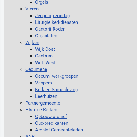
Orgels
Vieren
Jeugd op zondag
Liturgie kerkdiensten
Cantorij Roden
Organisten
Wijken
Wijk Oost
Centrum
Wijk West
Oecumene
Oecum. werkgroepen
Vespers
Kerk en Samenleving
Leerhuizen
Partnergemeente
Historie Kerken
Opbouw archief
Oud-predikanten
Archief Gemeenteleden
ANBI