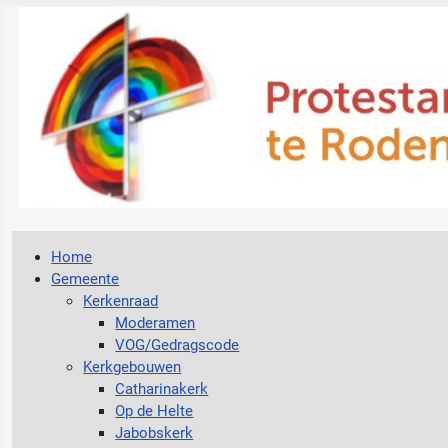
Home
Gemeente
Kerkenraad
Moderamen
VOG/Gedragscode
Kerkgebouwen
Catharinakerk
Op de Helte
Jabobskerk