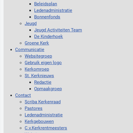
Beleidsplan
Ledenadministratie
Bonnenfonds
Jeugd
Jeugd Activiteiten Team
De Kinderhoek
Groene Kerk
Communicatie
Websitegroep
Gebruik eigen logo
Kerkomroep
St. Kerknieuws
Redactie
Opmaakgroep
Contact
Scriba Kerkenraad
Pastores
Ledenadministratie
Kerkgebouwen
C.v.Kerkrentmeesters