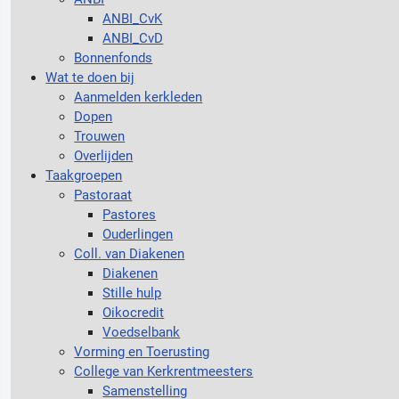
ANBI_CvK
ANBI_CvD
Bonnenfonds
Wat te doen bij
Aanmelden kerkleden
Dopen
Trouwen
Overlijden
Taakgroepen
Pastoraat
Pastores
Ouderlingen
Coll. van Diakenen
Diakenen
Stille hulp
Oikocredit
Voedselbank
Vorming en Toerusting
College van Kerkrentmeesters
Samenstelling