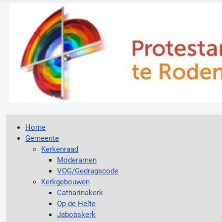
Home
Gemeente
Kerkenraad
Moderamen
VOG/Gedragscode
Kerkgebouwen
Catharinakerk
Op de Helte
Jabobskerk