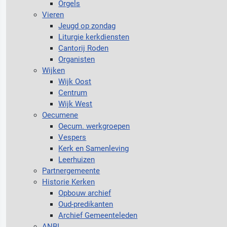
Orgels
Vieren
Jeugd op zondag
Liturgie kerkdiensten
Cantorij Roden
Organisten
Wijken
Wijk Oost
Centrum
Wijk West
Oecumene
Oecum. werkgroepen
Vespers
Kerk en Samenleving
Leerhuizen
Partnergemeente
Historie Kerken
Opbouw archief
Oud-predikanten
Archief Gemeenteleden
ANBI