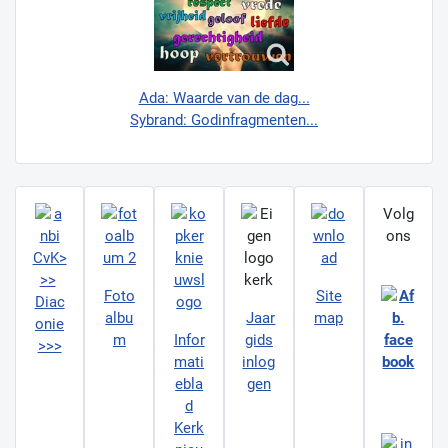
Ada: Waarde van de dag...
Sybrand: Godinfragmenten...
Volg
ons
CvK>
>>
Foto
Site
Diac
albu
Jaar
map
onie
m
Infor
gids
>>>
mati
inlog
ebla
gen
d
Kerk