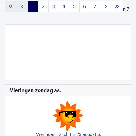
1
2
3
4
5
6
7
Pagina 1 van 7
Vieringen zondag as.
Vieringen 12 juli tm 23 augustus