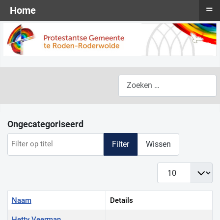
≡
Home
Zoeken
Ongecategoriseerd
Filter op titel
Filter
Wissen
Toon #
Naam
Details
Hetty Veerman