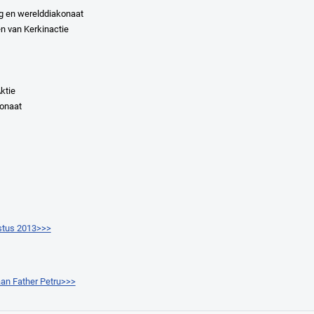
g en werelddiakonaat
en van Kerkinactie
Aktie
konaat
ustus 2013>>>
aan Father Petru>>>