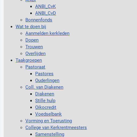
ANBI_CvK
ANBI_CvD
Bonnenfonds
Wat te doen bij
Aanmelden kerkleden
Dopen
Trouwen
Overlijden
Taakgroepen
Pastoraat
Pastores
Ouderlingen
Coll. van Diakenen
Diakenen
Stille hulp
Oikocredit
Voedselbank
Vorming en Toerusting
College van Kerkrentmeesters
Samenstelling