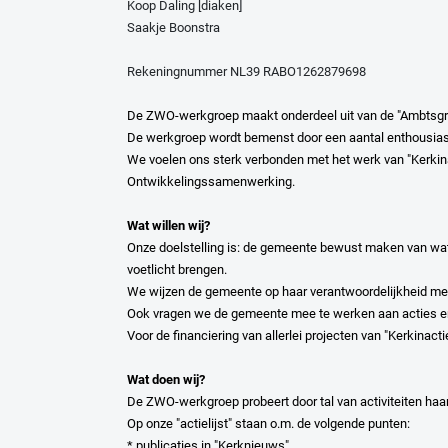
Koop Daling [diaken]
Saakje Boonstra
Rekeningnummer NL39 RABO1262879698
De ZWO-werkgroep maakt onderdeel uit van de "Ambtsg
De werkgroep wordt bemenst door een aantal enthousiaste
We voelen ons sterk verbonden met het werk van "Kerkinac
Ontwikkelingssamenwerking.
Wat willen wij?
Onze doelstelling is: de gemeente bewust maken van wat 
voetlicht brengen.
We wijzen de gemeente op haar verantwoordelijkheid met
Ook vragen we de gemeente mee te werken aan acties en 
Voor de financiering van allerlei projecten van "Kerkinact
Wat doen wij?
De ZWO-werkgroep probeert door tal van activiteiten haar
Op onze "actielijst" staan o.m. de volgende punten:
* publicaties in "Kerknieuws"