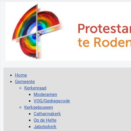
Home
Gemeente
Kerkenraad
Moderamen
VOG/Gedragscode
Kerkgebouwen
Catharinakerk
Op de Helte
Jabobskerk