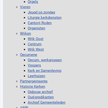
Orgels
Vieren
Jeugd op zondag
Liturgie kerkdiensten
Cantorij Roden
Organisten
Wijken
Wijk Oost
Centrum
Wijk West
Oecumene
Oecum. werkgroepen
Vespers
Kerk en Samenleving
Leerhuizen
Partnergemeente
Historie Kerken
Opbouw archief
Oud-predikanten
Archief Gemeenteleden
ANBI