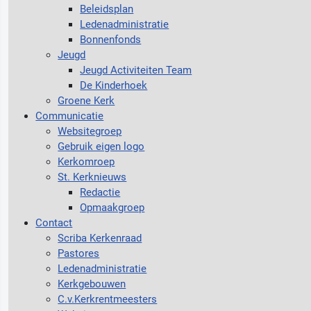
Beleidsplan
Ledenadministratie
Bonnenfonds
Jeugd
Jeugd Activiteiten Team
De Kinderhoek
Groene Kerk
Communicatie
Websitegroep
Gebruik eigen logo
Kerkomroep
St. Kerknieuws
Redactie
Opmaakgroep
Contact
Scriba Kerkenraad
Pastores
Ledenadministratie
Kerkgebouwen
C.v.Kerkrentmeesters