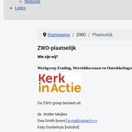
Website
Links
Startpagina
ZWO
Plaatselijk
ZWO-plaatselijk
Wie zijn wij?
Werkgroep Zending, Werelddiaconaat en Ontwikkeling
De ZWO groep bestaat uit:
ds. Walter Meijles
Dea S
mith [voorz.]
e-mailcontact>>>
Katy Oosterhuis [notulist]