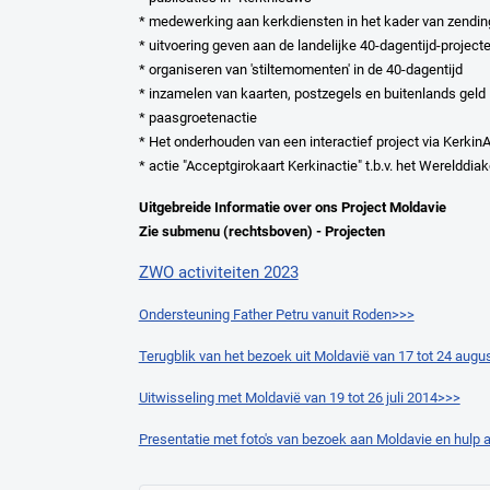
* medewerking aan kerkdiensten in het kader van zendin
* uitvoering geven aan de landelijke 40-dagentijd-project
* organiseren van 'stiltemomenten' in de 40-dagentijd
* inzamelen van kaarten, postzegels en buitenlands geld
* paasgroetenactie
* Het onderhouden van een interactief project via Kerkin
* actie "Acceptgirokaart Kerkinactie" t.b.v. het Werelddia
Uitgebreide Informatie over ons Project Moldavie
Zie submenu
(rechtsboven) -
Projecten
ZWO activiteiten 2023
Ondersteuning Father Petru vanuit Roden>>>
Terugblik van het bezoek uit Moldavië van 17 tot 24 aug
Uitwisseling met Moldavië van 19 tot 26 juli 2014>>>
Presentatie met foto's van bezoek aan Moldavie en hulp 