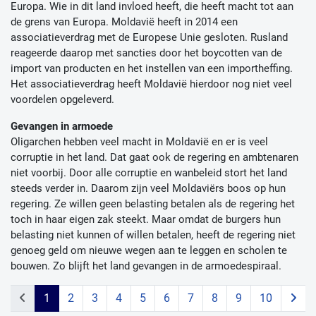
Europa. Wie in dit land invloed heeft, die heeft macht tot aan
de grens van Europa. Moldavië heeft in 2014 een
associatieverdrag met de Europese Unie gesloten. Rusland
reageerde daarop met sancties door het boycotten van de
import van producten en het instellen van een importheffing.
Het associatieverdrag heeft Moldavië hierdoor nog niet veel
voordelen opgeleverd.
Gevangen in armoede
Oligarchen hebben veel macht in Moldavië en er is veel
corruptie in het land. Dat gaat ook de regering en ambtenaren
niet voorbij. Door alle corruptie en wanbeleid stort het land
steeds verder in. Daarom zijn veel Moldaviërs boos op hun
regering. Ze willen geen belasting betalen als de regering het
toch in haar eigen zak steekt. Maar omdat de burgers hun
belasting niet kunnen of willen betalen, heeft de regering niet
genoeg geld om nieuwe wegen aan te leggen en scholen te
bouwen. Zo blijft het land gevangen in de armoedespiraal.
1
2
3
4
5
6
7
8
9
10