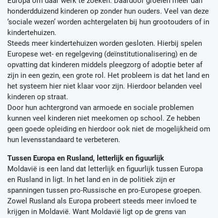
Europa om daar werk te zoeken. Daardoor groeien meer dan
honderdduizend kinderen op zonder hun ouders. Veel van deze
‘sociale wezen’ worden achtergelaten bij hun grootouders of in
kindertehuizen.
Steeds meer kindertehuizen worden gesloten. Hierbij spelen
Europese wet- en regelgeving (deïnstitutionalisering) en de
opvatting dat kinderen middels pleegzorg of adoptie beter af
zijn in een gezin, een grote rol. Het probleem is dat het land en
het systeem hier niet klaar voor zijn. Hierdoor belanden veel
kinderen op straat.
Door hun achtergrond van armoede en sociale problemen
kunnen veel kinderen niet meekomen op school. Ze hebben
geen goede opleiding en hierdoor ook niet de mogelijkheid om
hun levensstandaard te verbeteren.
Tussen Europa en Rusland, letterlijk en figuurlijk
Moldavië is een land dat letterlijk en figuurlijk tussen Europa
en Rusland in ligt. In het land en in de politiek zijn er
spanningen tussen pro-Russische en pro-Europese groepen.
Zowel Rusland als Europa probeert steeds meer invloed te
krijgen in Moldavië. Want Moldavië ligt op de grens van