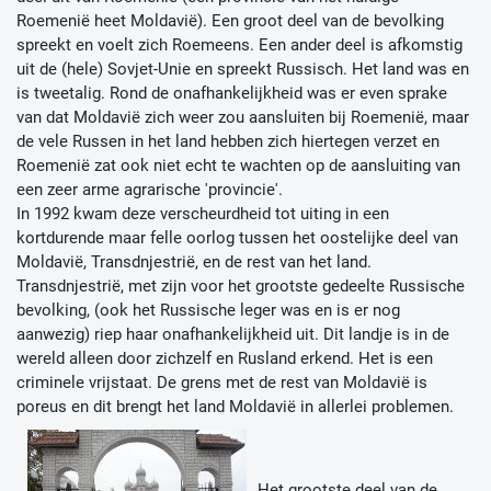
Roemenië heet Moldavië). Een groot deel van de bevolking
spreekt en voelt zich Roemeens. Een ander deel is afkomstig
uit de (hele) Sovjet-Unie en spreekt Russisch. Het land was en
is tweetalig. Rond de onafhankelijkheid was er even sprake
van dat Moldavië zich weer zou aansluiten bij Roemenië, maar
de vele Russen in het land hebben zich hiertegen verzet en
Roemenië zat ook niet echt te wachten op de aansluiting van
een zeer arme agrarische 'provincie'.
In 1992 kwam deze verscheurdheid tot uiting in een
kortdurende maar felle oorlog tussen het oostelijke deel van
Moldavië, Transdnjestrië, en de rest van het land.
Transdnjestrië, met zijn voor het grootste gedeelte Russische
bevolking, (ook het Russische leger was en is er nog
aanwezig) riep haar onafhankelijkheid uit. Dit landje is in de
wereld alleen door zichzelf en Rusland erkend. Het is een
criminele vrijstaat. De grens met de rest van Moldavië is
poreus en dit brengt het land Moldavië in allerlei problemen.
Het grootste deel van de