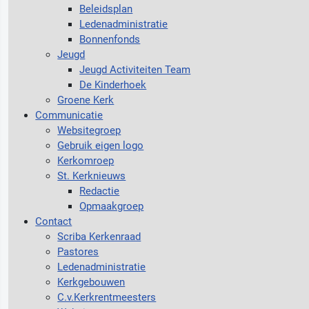
Beleidsplan
Ledenadministratie
Bonnenfonds
Jeugd
Jeugd Activiteiten Team
De Kinderhoek
Groene Kerk
Communicatie
Websitegroep
Gebruik eigen logo
Kerkomroep
St. Kerknieuws
Redactie
Opmaakgroep
Contact
Scriba Kerkenraad
Pastores
Ledenadministratie
Kerkgebouwen
C.v.Kerkrentmeesters