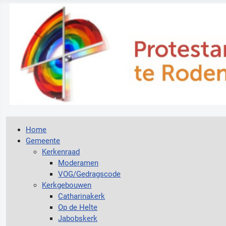
Home
Gemeente
Kerkenraad
Moderamen
VOG/Gedragscode
Kerkgebouwen
Catharinakerk
Op de Helte
Jabobskerk