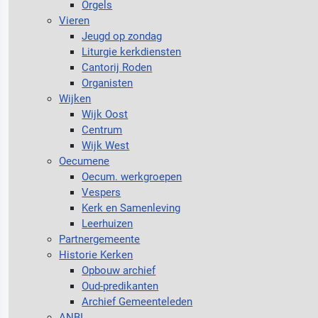
Orgels
Vieren
Jeugd op zondag
Liturgie kerkdiensten
Cantorij Roden
Organisten
Wijken
Wijk Oost
Centrum
Wijk West
Oecumene
Oecum. werkgroepen
Vespers
Kerk en Samenleving
Leerhuizen
Partnergemeente
Historie Kerken
Opbouw archief
Oud-predikanten
Archief Gemeenteleden
ANBI