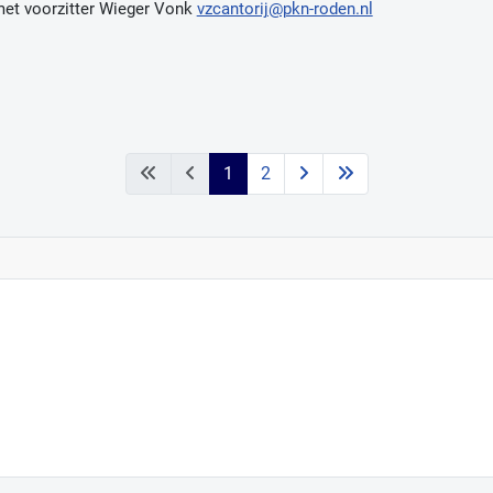
met voorzitter Wieger Vonk
vzcantorij@pkn-roden.nl
1
2