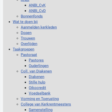
ANBI_CvK
ANBI_CvD
Bonnenfonds
Wat te doen bij
Aanmelden kerkleden
Dopen
Trouwen
Overlijden
Taakgroepen
Pastoraat
Pastores
Ouderlingen
Coll. van Diakenen
Diakenen
Stille hulp
Oikocredit
Voedselbank
Vorming en Toerusting
College van Kerkrentmeesters
Samenstelling