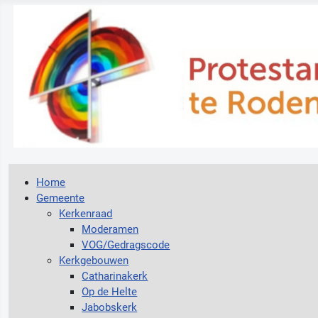
Home
Gemeente
Kerkenraad
Moderamen
VOG/Gedragscode
Kerkgebouwen
Catharinakerk
Op de Helte
Jabobskerk