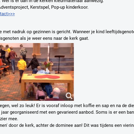
 Wel is er dan in de kerken kleurmateriaal aanwezig.
 Adventsproject, Kerstspel, Pop-up kinderkoor.
tact>>>
die met nadruk op gezinnen is gericht. Wanneer je kind leeftijdsge
jdsgenoten als je weer eens naar de kerk gaat.
egen, wel zo leuk! Er is vooraf inloop met koffie en sap en na de di
 jaar georganiseerd met een gevarieerd aanbod.
Soms is er een ban
ezier mee.
nnen' door de kerk, achter de dominee aan! Dit was tijdens een vieri