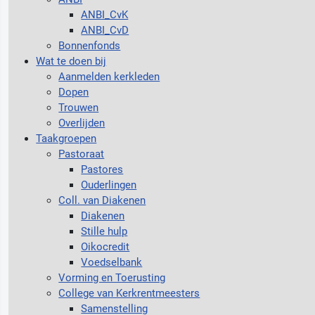
ANBI_CvK
ANBI_CvD
Bonnenfonds
Wat te doen bij
Aanmelden kerkleden
Dopen
Trouwen
Overlijden
Taakgroepen
Pastoraat
Pastores
Ouderlingen
Coll. van Diakenen
Diakenen
Stille hulp
Oikocredit
Voedselbank
Vorming en Toerusting
College van Kerkrentmeesters
Samenstelling