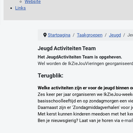
Website
Links
Startpagina
Taakgroepen
Jeugd
Je
Jeugd Activiteiten Team
Het JeugdActiviteiten Team is opgeheven.
Wel worden de IkZieJouVieringen georganiseerd 
Terugblik:
Welke activiteiten zijn er voor de jeugd binnen
Zes keer per jaar organiseren we IkZieJou-weeke
basisschoolleeftijd en op zondagmorgen een vier
Daarnaast zijn er 'Zondagmiddagverhalen' voor j
Met kerst kunnen kinderen meedoen met het ker
Ben je nieuwsgierig? Laat van je horen via
e-mai