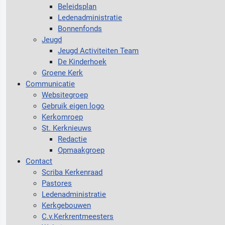
Beleidsplan
Ledenadministratie
Bonnenfonds
Jeugd
Jeugd Activiteiten Team
De Kinderhoek
Groene Kerk
Communicatie
Websitegroep
Gebruik eigen logo
Kerkomroep
St. Kerknieuws
Redactie
Opmaakgroep
Contact
Scriba Kerkenraad
Pastores
Ledenadministratie
Kerkgebouwen
C.v.Kerkrentmeesters