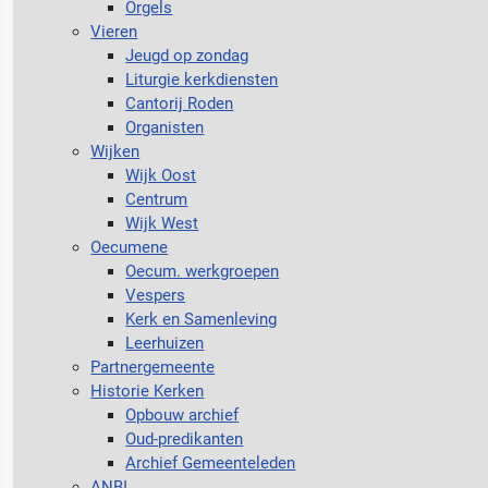
Orgels
Vieren
Jeugd op zondag
Liturgie kerkdiensten
Cantorij Roden
Organisten
Wijken
Wijk Oost
Centrum
Wijk West
Oecumene
Oecum. werkgroepen
Vespers
Kerk en Samenleving
Leerhuizen
Partnergemeente
Historie Kerken
Opbouw archief
Oud-predikanten
Archief Gemeenteleden
ANBI