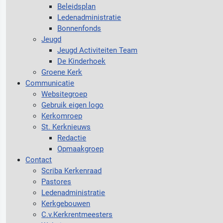
Beleidsplan
Ledenadministratie
Bonnenfonds
Jeugd
Jeugd Activiteiten Team
De Kinderhoek
Groene Kerk
Communicatie
Websitegroep
Gebruik eigen logo
Kerkomroep
St. Kerknieuws
Redactie
Opmaakgroep
Contact
Scriba Kerkenraad
Pastores
Ledenadministratie
Kerkgebouwen
C.v.Kerkrentmeesters