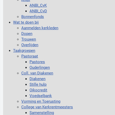
ANBI_CvK
ANBI_CvD
Bonnenfonds
Wat te doen bij
Aanmelden kerkleden
Dopen
Trouwen
Overlijden
Taakgroepen
Pastoraat
Pastores
Ouderlingen
Coll. van Diakenen
Diakenen
Stille hulp
Oikocredit
Voedselbank
Vorming en Toerusting
College van Kerkrentmeesters
Samenstelling