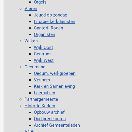
Orgels
Vieren
Jeugd op zondag
Liturgie kerkdiensten
Cantorij Roden
Organisten
Wijken
Wijk Oost
Centrum
Wijk West
Oecumene
Oecum. werkgroepen
Vespers
Kerk en Samenleving
Leerhuizen
Partnergemeente
Historie Kerken
Opbouw archief
Oud-predikanten
Archief Gemeenteleden
ANBI