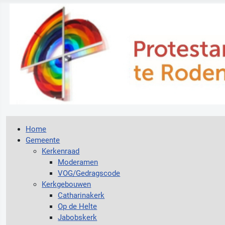
Home
Gemeente
Kerkenraad
Moderamen
VOG/Gedragscode
Kerkgebouwen
Catharinakerk
Op de Helte
Jabobskerk